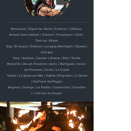
Manosque | Digne-les-Bains | Sisteron | Château-
Arnoux-Saint-Auban | Oraison | Forcalquier | Saint-
Paul-sur-Ubaye
Gap | Briançon | Embrun | Laragne-Montéglin | Veynes |
Chorges
Nice | Antibes | Cannes | Grasse | Biot | Tende
Marseille | Aix-en-Provence | Arles | Martigues | Salon-
de-Provence | Istres | La Ciotat
Toulon | La Seyne-sur-Mer | Hyères | Brignoles | La Garde
| Six-Fours-les-Plages
Avignon | Orange | Le Pontet | Carpentras | Cavaillon
| L'Isle-sur-la-Sorgue