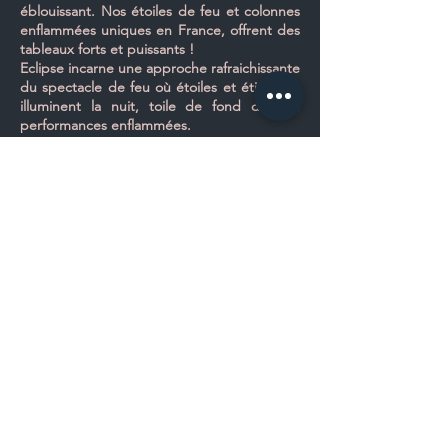
éblouissant. Nos étoiles de feu et colonnes
enflammées uniques en France, offrent des
tableaux forts et puissants !
Eclipse incarne une approche rafraichissante
du spectacle de feu où étoiles et étincelles
illuminent la nuit, toile de fond de nos
performances enflammées.
NOS SPECTACLES À
TRAVERS LA
FRANCE
La compagnie Opale de Lune se
produit à travers toute la France et y
compris à l'international.
Spectacles de feu
,
déambulations
,
animation de soirées, mariages
ou
évènements privés
, n'hésitez pas
à
nous contacter
où que vous soyez
!