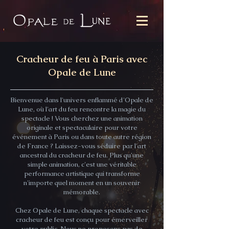
Cracheur de feu à Paris avec
Opale de Lune
Bienvenue dans l'univers enflammé d'Opale de
Lune, où l'art du feu rencontre la magie du
spectacle ! Vous cherchez une animation
originale et spectaculaire pour votre
événement à Paris ou dans toute autre région
de France ? Laissez-vous séduire par l'art
ancestral du cracheur de feu. Plus qu'une
simple animation, c'est une véritable
performance artistique qui transforme
n'importe quel moment en un souvenir
mémorable.
Chez Opale de Lune, chaque
spectacle avec
cracheur de feu
est conçu pour émerveiller
votre public. Nous ne proposons pas de