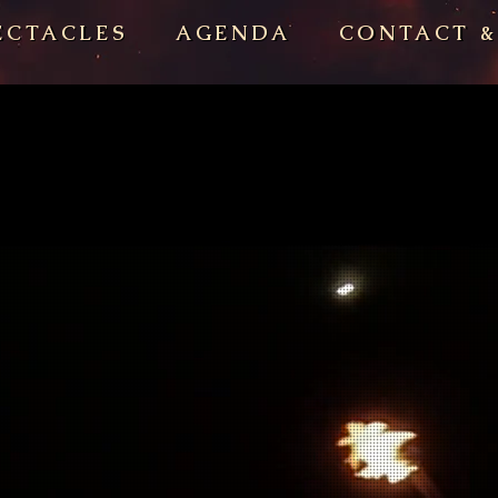
ECTACLES
AGENDA
CONTACT &